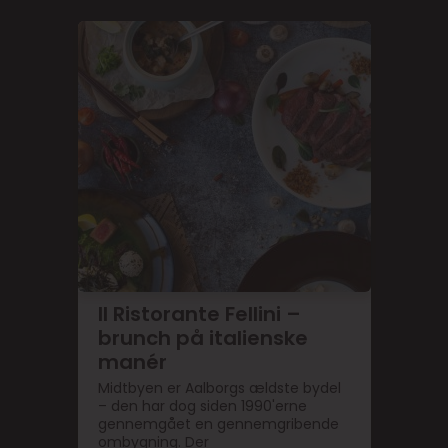
Il Ristorante Fellini –
brunch på italienske
manér
Midtbyen er Aalborgs ældste bydel
– den har dog siden 1990'erne
gennemgået en gennemgribende
ombygning. Der