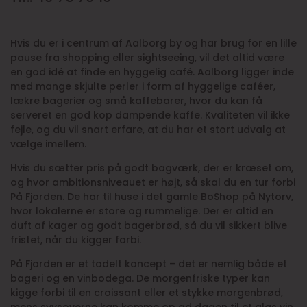
Hvis du er i centrum af Aalborg by og har brug for en lille
pause fra shopping eller sightseeing, vil det altid være
en god idé at finde en hyggelig café. Aalborg ligger inde
med mange skjulte perler i form af hyggelige caféer,
lækre bagerier og små kaffebarer, hvor du kan få
serveret en god kop dampende kaffe. Kvaliteten vil ikke
fejle, og du vil snart erfare, at du har et stort udvalg at
vælge imellem.
Hvis du sætter pris på godt bagværk, der er kræset om,
og hvor ambitionsniveauet er højt, så skal du en tur forbi
På Fjorden. De har til huse i det gamle BoShop på Nytorv,
hvor lokalerne er store og rummelige. Der er altid en
duft af kager og godt bagerbrød, så du vil sikkert blive
fristet, når du kigger forbi.
På Fjorden er et todelt koncept – det er nemlig både et
bageri og en vinbodega. De morgenfriske typer kan
kigge forbi til en croissant eller et stykke morgenbrød,