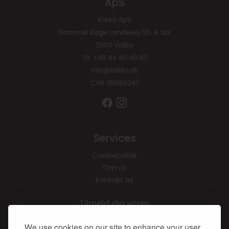
ApS
Services
Cookiepolitik
Om os
Kontakt os
Tilmeld dig vores
nyhedsbrev, og vind en
gratis brunch for 2
We use cookies on our site to enhance your user