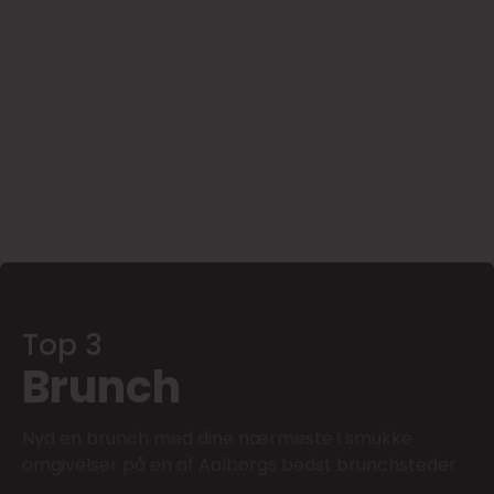
Top 3
Brunch
Nyd en brunch med dine nærmeste i smukke
omgivelser på en af Aalborgs bedst brunchsteder