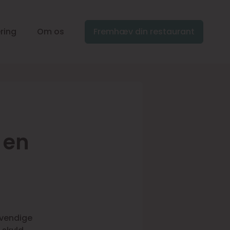
ring
Om os
Fremhæv din restaurant
 en
dvendige