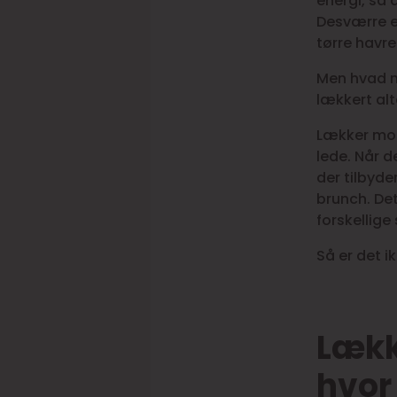
energi, så 
Desværre e
tørre havre
Men hvad nu
lækkert alt
Lækker mor
lede. Når d
der tilbyde
brunch. Det
forskellige
Så er det i
Lækk
hvor