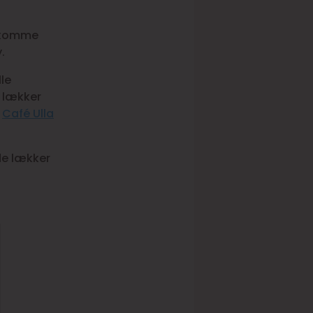
e komme
.
le
r lækker
.
Café Ulla
de lækker