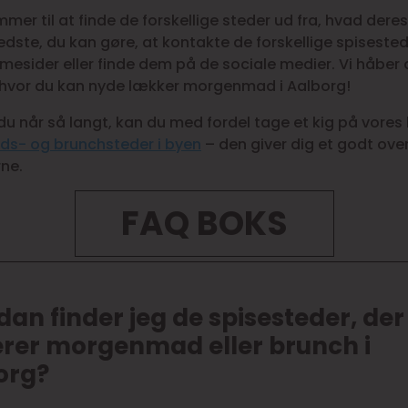
mer til at finde de forskellige steder ud fra, hvad deres 
edste, du kan gøre, at kontakte de forskellige spisested
esider eller finde dem på de sociale medier. Vi håber d
 hvor du kan nyde lækker morgenmad i Aalborg!
u når så langt, kan du med fordel tage et kig på vores l
s- og brunchsteder i byen
– den giver dig et godt over
ne.
FAQ BOKS
an finder jeg de spisesteder, der
erer morgenmad eller brunch i
org?