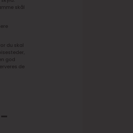
 skyld.
samme skål
mere
or du skal
pisesteder,
 en god
serveres de
 –