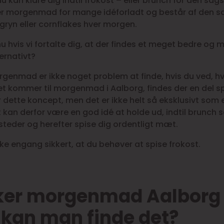
du kan klare dig indtil frokost – eller brunch for den sags
r morgenmad for mange idéforladt og består af den 
gryn eller cornflakes hver morgen.
 hvis vi fortalte dig, at der findes et meget bedre og 
ernativt?
genmad er ikke noget problem at finde, hvis du ved, hv
et kommer til morgenmad i Aalborg, findes der en del s
r dette koncept, men det er ikke helt så eksklusivt som
 kan derfor være en god idé at holde ud, indtil brunch 
 steder og herefter spise dig ordentligt mæt.
kke engang sikkert, at du behøver at spise frokost.
er morgenmad Aalborg
 kan man finde det?