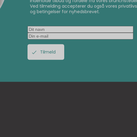
indeholde tilbud og fordele fra vores brunchsteder
Ved tilmelding accepterer du også vores privatlivsp
og betingelser for nyhedsbrevet.