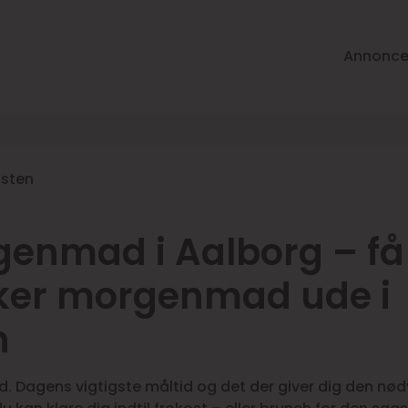
Annonce
listen
enmad i Aalborg – få
ker morgenmad ude i
n
 Dagens vigtigste måltid og det der giver dig den nø