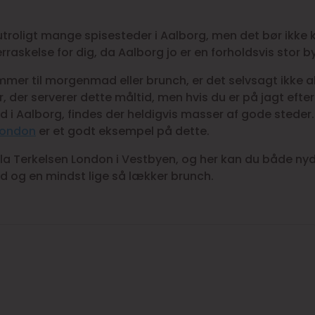
 utroligt mange spisesteder i Aalborg, men det bør ikk
raskelse for dig, da Aalborg jo er en forholdsvis stor by
mer til morgenmad eller brunch, er det selvsagt ikke al
, der serverer dette måltid, men hvis du er på jagt efte
i Aalborg, findes der heldigvis masser af gode steder
London
er et godt eksempel på dette.
lla Terkelsen London i Vestbyen, og her kan du både ny
og en mindst lige så lækker brunch.