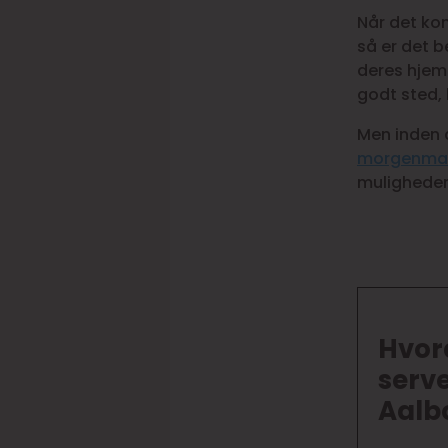
Når det kom
så er det b
deres hjemm
godt sted,
Men inden d
morgenmad
muligheder
Hvord
serv
Aalb