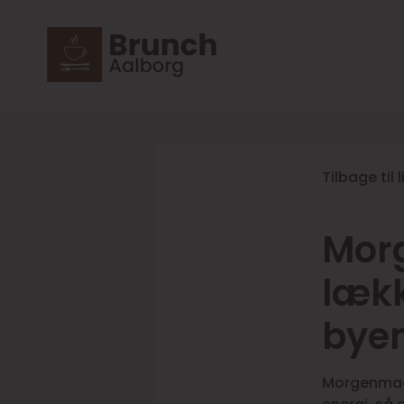
Tilbage til 
Morg
læk
bye
Morgenmad.