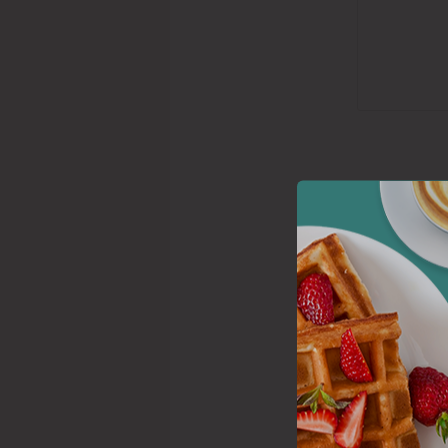
Lækk
hvad
En lækker 
Der er som 
spisestede
Det er både
finde morge