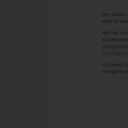
Der findes
som en over
Når det kom
spisesteder
morgenmad 
Terkelsen 
Du finder U
morgenmad 