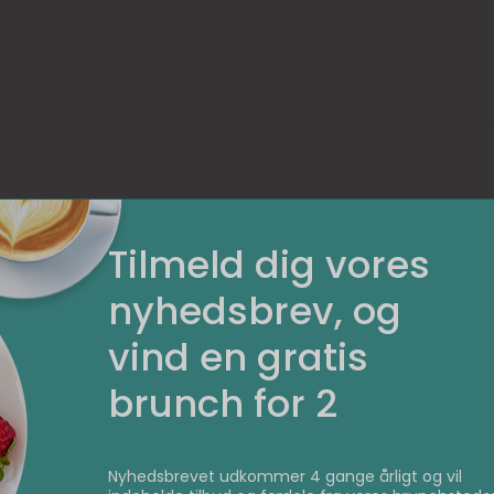
er morgenmad Aalborg
Tilmeld dig vores
 koster det?
nyhedsbrev, og
gang morgenmad i Aalborg koster ikke alverden. Og så a
vind en gratis
i de fleste andre store byer forskel på priserne på de fo
brunch for 2
r.
 muligt at finde et billigt morgenmåltid, ligesom det er
nmad, der for nogle ligger i den dyre ende af skalaen.
Nyhedsbrevet udkommer 4 gange årligt og vil