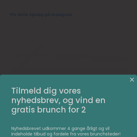
Vis dette opslag på Instagram
Tilmeld dig vores
Et opslag delt af Abbey Road Cafe (@abbeyroadcafeaalborg)
nyhedsbrev, og vind en
gratis brunch for 2
Det samme gør
Restaurant Jørn
,
Penny Lane Café
,
Aktuel
og
Café Spiret
.
Nyhedsbrevet udkommer 4 gange årligt og vil
indeholde tilbud og fordele fra vores brunchsteder!
Det betyder, at du som allergiker ikke skal føle dig