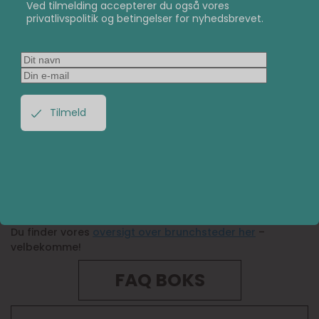
Ved tilmelding accepterer du også vores
overset, men i stedet tryg ved at vide at du også kan
privatlivspolitik og betingelser for nyhedsbrevet.
nyde en lækker brunch uden at skulle tænke på din
allergi.
Brunch til alle i Aalborg
I Aalborg er det muligt for alle at nyde en lækker
brunchdate med sin partner, en god ven eller veninde
eller et af sine familiemedlemmer. Det gør Aalborg til en
utrolig mangfoldig by, når det kommer til spisesteder,
og det er bestemt noget, du du bør tjekke ud, selv hvis
du ikke er vegetar, veganer eller allergiker.
Du finder vores
oversigt over brunchsteder her
–
velbekomme!
FAQ BOKS