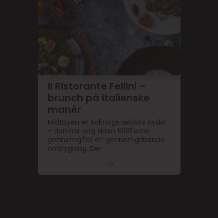
Il Ristorante Fellini –
brunch på italienske
manér
Midtbyen er Aalborgs ældste bydel
– den har dog siden 1990'erne
gennemgået en gennemgribende
ombygning. Der