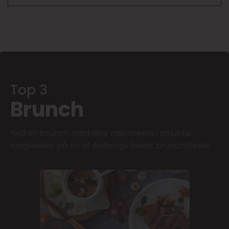
Top 3
Brunch
Nyd en brunch med dine nærmeste i smukke
omgivelser på en af Aalborgs bedst brunchsteder