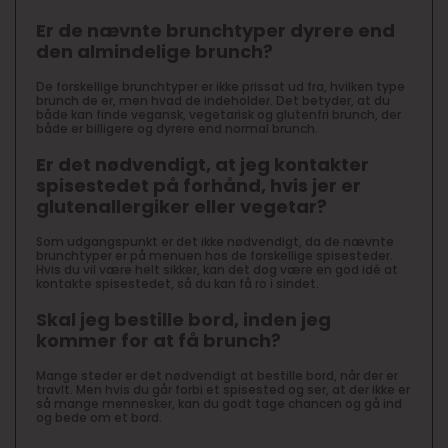
Er de nævnte brunchtyper dyrere end
den almindelige brunch?
De forskellige brunchtyper er ikke prissat ud fra, hvilken type
brunch de er, men hvad de indeholder. Det betyder, at du
både kan finde vegansk, vegetarisk og glutenfri brunch, der
både er billigere og dyrere end normal brunch.
Er det nødvendigt, at jeg kontakter
spisestedet på forhånd, hvis jer er
glutenallergiker eller vegetar?
Som udgangspunkt er det ikke nødvendigt, da de nævnte
brunchtyper er på menuen hos de forskellige spisesteder.
Hvis du vil være helt sikker, kan det dog være en god idé at
kontakte spisestedet, så du kan få ro i sindet.
Skal jeg bestille bord, inden jeg
kommer for at få brunch?
Mange steder er det nødvendigt at bestille bord, når der er
travlt. Men hvis du går forbi et spisested og ser, at der ikke er
så mange mennesker, kan du godt tage chancen og gå ind
og bede om et bord.